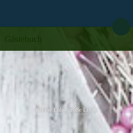
Gästebuch
Kleine Eule -große Linde