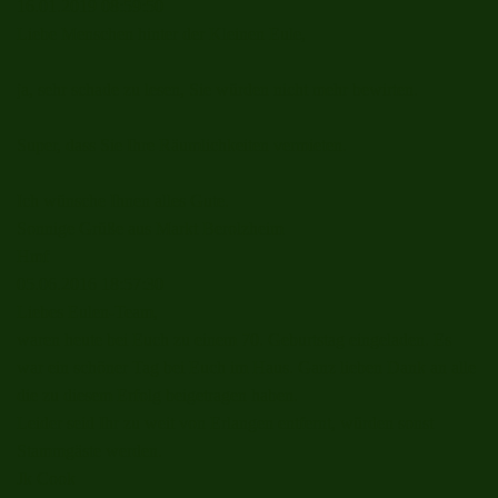
16.01.2019
08:59:50
Liebe Menschen hinter der Kleinen Eule,
ja, sehr schade zu lesen, Sie würden nicht mehr bewirten.
Super, dass Sie Ihre Räumlichkeiten vermieten.
Ich wünsche Ihnen alles Gute.
Sonnige Grüße aus Markt Berolzheim
Hmf
05.06.2016
18:57:30
Liebes Eulen-Team,
waren heute bei Euch zu einem 70. Geburtstag eingeladen. Es
war ein schöner Tag bei Euch im Haus. Ganz lieben Dank an alle
die zu diesem Erfolg beigetragen haben.
Leider seid Ihr zu weit von Erlangen entfernt, würden sonst
Stammgäste werden.
Jk Cook