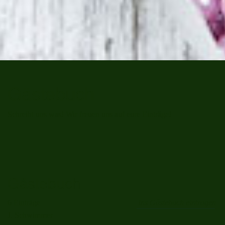
Gästebuch
Schreibt uns was! Wir freuen uns auf eure Einträge!
Gästebuch
6 Einträge
Ins Gästebuch eintragen
J. Schwimmer