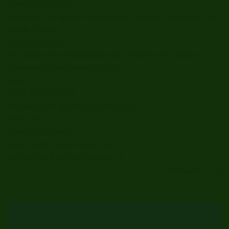
26.04.2016
11:36:45
Love your new website! Do you have the salad bar at lunch time?
Margit Loeffler
29.03.2016
21:25:23
Wir hatten eine unvergessliche super Hochzeit bei Euch im
Zaubersaal. Danke Weiter so!!!!!!!
Anja
09.10.2015
16:47:44
War wie immer wunderschön bei euch :)
kleine Eule
12.06.2015
10:47:07
Liebe Grüße von der kleinen Eule
Ich freue mich auf eure Einträge <3
Anzeigen:
5
10