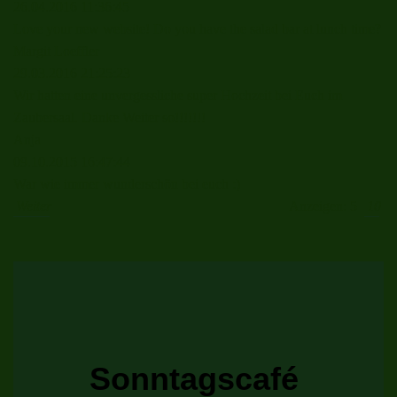
26.04.2016
11:36:45
Love your new website! Do you have the salad bar at lunch time?
Margit Loeffler
29.03.2016
21:25:23
Wir hatten eine unvergessliche super Hochzeit bei Euch im
Zaubersaal. Danke Weiter so!!!!!!!
Anja
09.10.2015
16:47:44
War wie immer wunderschön bei euch :)
Weiter
Anzeigen: 5
10
Sonntagscafé