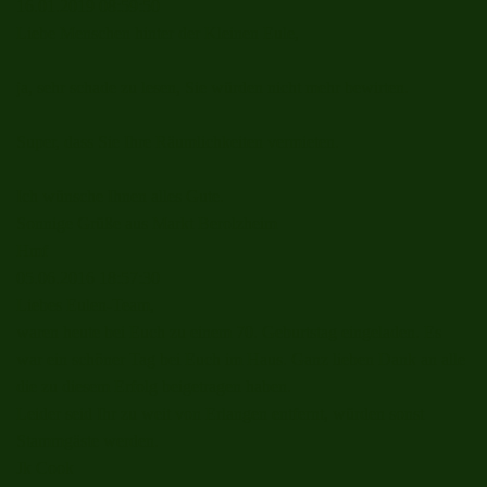
16.01.2019
08:59:50
Liebe Menschen hinter der Kleinen Eule,
ja, sehr schade zu lesen, Sie würden nicht mehr bewirten.
Super, dass Sie Ihre Räumlichkeiten vermieten.
Ich wünsche Ihnen alles Gute.
Sonnige Grüße aus Markt Berolzheim
Hmf
05.06.2016
18:57:30
Liebes Eulen-Team,
waren heute bei Euch zu einem 70. Geburtstag eingeladen. Es
war ein schöner Tag bei Euch im Haus. Ganz lieben Dank an alle
die zu diesem Erfolg beigetragen haben.
Leider seid Ihr zu weit von Erlangen entfernt, würden sonst
Stammgäste werden.
Jk Cook