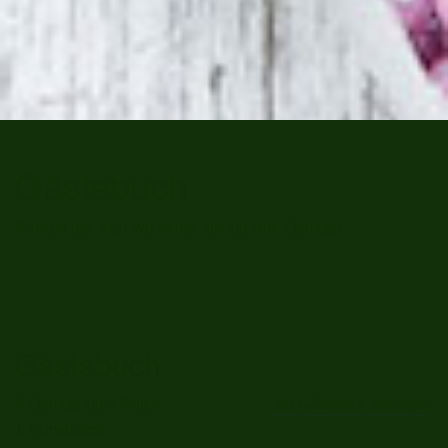
Gästebuch
Schreibt uns was! Wir freuen uns auf eure Einträge!
Gästebuch
6 Einträge auf 2 Seiten
Ins Gästebuch eintragen
J. Schwimmer