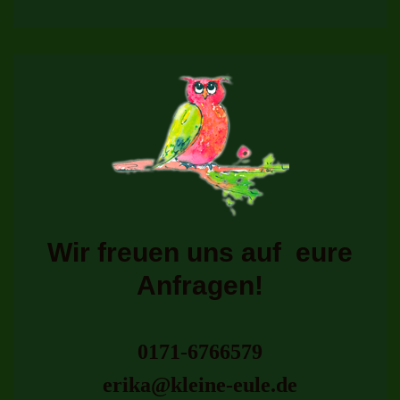
Wir freuen uns auf eure
Anfragen!
0171-6766579
erika@kleine-eule.de