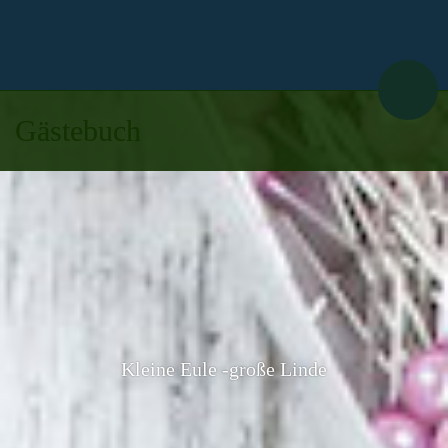
Gästebuch
Kleine Eule -große Linde